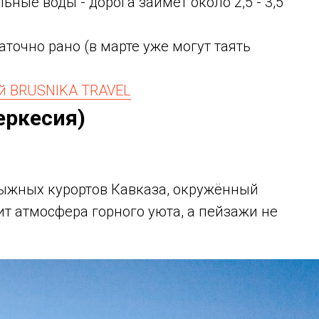
ьные воды - дорога займёт около 2,5 - 3,5
аточно рано (в марте уже могут таять
ой BRUSNIKA TRAVEL
еркесия)
ыжных курортов Кавказа, окружённый
т атмосфера горного уюта, а пейзажи не