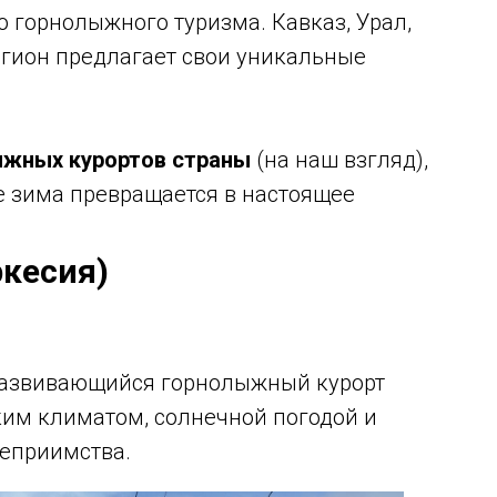
о горнолыжного туризма. Кавказ, Урал,
егион предлагает свои уникальные
ыжных курортов страны
(на наш взгляд),
е зима превращается в настоящее
ркесия)
 развивающийся горнолыжный курорт
ким климатом, солнечной погодой и
теприимства.