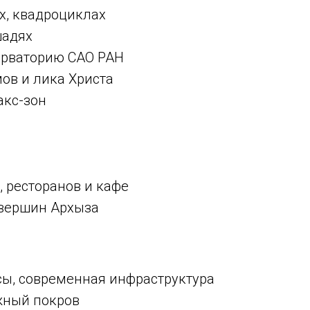
ах, квадроциклах
шадях
ерваторию САО РАН
ов и лика Христа
акс-зон
 ресторанов и кафе
 вершин Архыза
ы, современная инфраструктура
жный покров