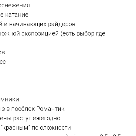
 оснежения
е катание
ей и начинающих райдеров
 южной экспозицией (есть выбор где
ов
сс
ъёмники
ыз в посёлок Романтик
Цены растут ежегодно
к “красным” по сложности