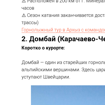
⚠️ Расположен в 200 км от г. Минерал
часов
⚠️ Сезон катания заканчивается дост
трассы)
Горнолыжный тур в Архыз с команд
2. Домбай (Карачаево-Ч
Коротко о курорте:
Домбай — один из старейших горнол
альпийскими вершинами. Здесь цари
уступают Швейцарии.