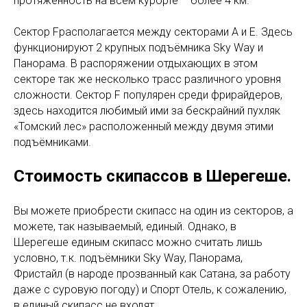
протяжённость на всём курорте – более 4 км.
Сектор Fрасполагается между секторами А и Е. Здесь
функционируют 2 крупных подъёмника Sky Way и
Панорама. В распоряжении отдыхающих в этом
секторе так же несколько трасс различного уровня
сложности. Сектор F популярен среди фрирайдеров,
здесь находится любимый ими за бескрайний пухляк
«Томский лес» расположенный между двумя этими
подъёмниками.
Стоимость скипассов в Шерегеше.
Вы можете приобрести скипасс на один из секторов, а
можете, так называемый, единый. Однако, в
Шерегеше единым скипасс можно считать лишь
условно, т.к. подъёмники Sky Way, Панорама,
Фристайл (в народе прозванный как Сатана, за работу
даже с суровую погоду) и Спорт Отель, к сожалению,
в единый скипасс не входят.