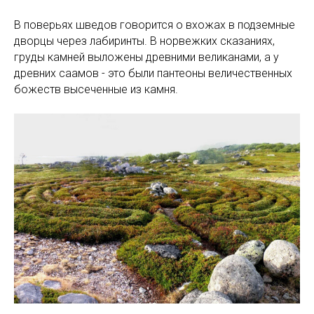
В поверьях шведов говорится о вхожах в подземные
дворцы через лабиринты. В норвежких сказаниях,
груды камней выложены древними великанами, а у
древних саамов - это были пантеоны величественных
божеств высеченные из камня.